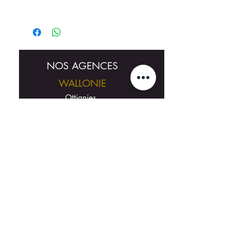
NOS AGENCES
WALLONIE
Ottignies​
Rue du Monument 61B
1340 Ottignies
Louvain-la-Neuve​​​​​
Avenue des Arts 23
1348 Louvain-La-Neuve​
Walhain
Chaussée de Namur 39
1457 Walhain
BRUXELLES ET FLANDRES
Bruxelles
Avenue d'Ophem 5
1150 Woluwe-St-Pierre