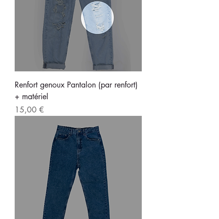
Renfort genoux Pantalon (par renfort)
+ matériel
Prix
15,00 €