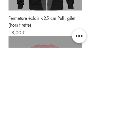
Fermeture éclair <25 cm Pull, gilet
(hors tirette)
Prix
18,00 €
Ourlet bas simple Pull, Gilet, (hors
type en maille)