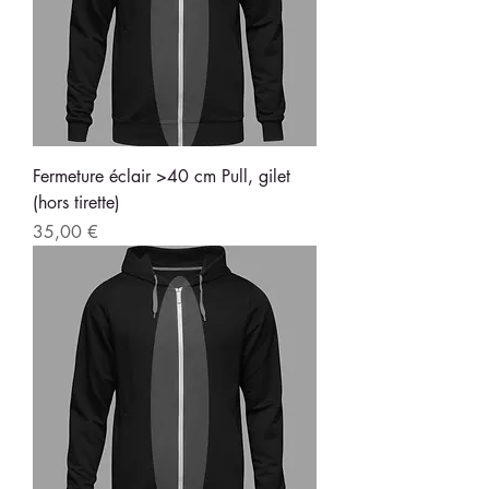
Fermeture éclair >40 cm Pull, gilet
(hors tirette)
Prix
35,00 €