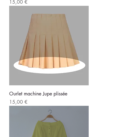
Prix
15,00 €
Ourlet machine Jupe plissée
Prix
15,00 €