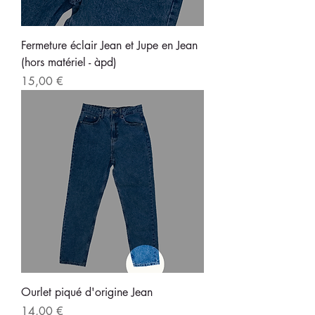
Fermeture éclair Jean et Jupe en Jean
(hors matériel - àpd)
Prix
15,00 €
Ourlet piqué d'origine Jean
Prix
14,00 €